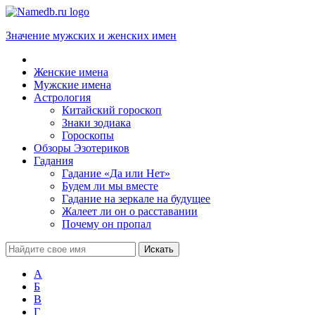
Значение мужских и женских имен
Женские имена
Мужские имена
Астрология
Китайский гороскоп
Знаки зодиака
Гороскопы
Обзоры Эзотериков
Гадания
Гадание «Да или Нет»
Будем ли мы вместе
Гадание на зеркале на будущее
Жалеет ли он о расставании
Почему он пропал
А
Б
В
Г