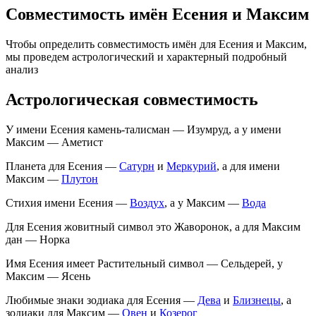
Совместимость имён Есения и Максим
Чтобы определить совместимость имён для Есения и Максим,
мы проведем астрологический и характерный подробный
анализ
Астрологическая совместимость
У имени Есения камень-талисман — Изумруд, а у имени
Максим — Аметист
Планета для Есения —
Сатурн
и
Меркурий
, а для имени
Максим —
Плутон
Стихия имени Есения —
Воздух
, а у Максим —
Вода
Для Есения жовитный символ это Жаворонок, а для Максим
дан — Норка
Имя Есения имеет Растительный символ — Сельдерей, у
Максим — Ясень
Любимые знаки зодиака для Есения —
Дева
и
Близнецы
, а
зодиаки для Максим —
Овен
и
Козерог