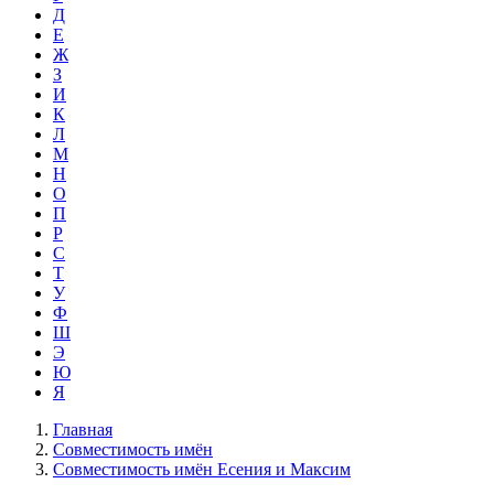
Д
Е
Ж
З
И
К
Л
М
Н
О
П
Р
С
Т
У
Ф
Ш
Э
Ю
Я
Главная
Совместимость имён
Совместимость имён Есения и Максим