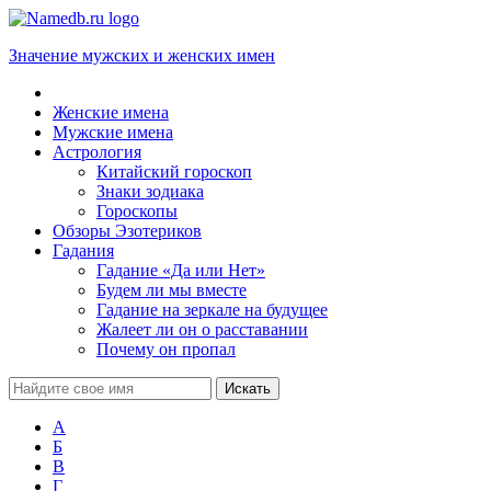
Значение мужских и женских имен
Женские имена
Мужские имена
Астрология
Китайский гороскоп
Знаки зодиака
Гороскопы
Обзоры Эзотериков
Гадания
Гадание «Да или Нет»
Будем ли мы вместе
Гадание на зеркале на будущее
Жалеет ли он о расставании
Почему он пропал
А
Б
В
Г