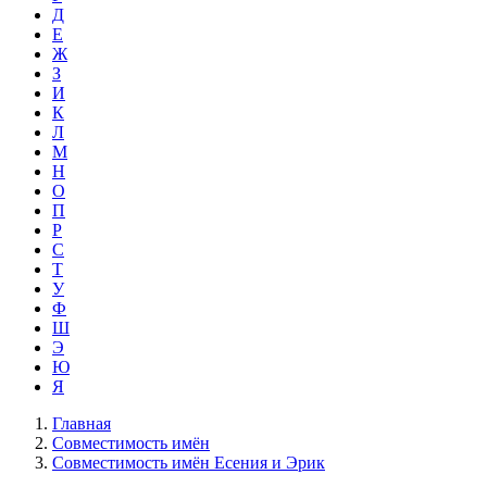
Д
Е
Ж
З
И
К
Л
М
Н
О
П
Р
С
Т
У
Ф
Ш
Э
Ю
Я
Главная
Совместимость имён
Совместимость имён Есения и Эрик