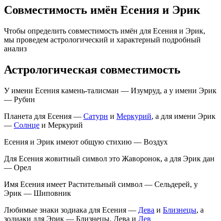
Совместимость имён Есения и Эрик
Чтобы определить совместимость имён для Есения и Эрик,
мы проведем астрологический и характерный подробный
анализ
Астрологическая совместимость
У имени Есения камень-талисман — Изумруд, а у имени Эрик
— Рубин
Планета для Есения —
Сатурн
и
Меркурий
, а для имени Эрик
—
Солнце
и Меркурий
Есения и Эрик имеют общую стихию — Воздух
Для Есения жовитный символ это Жаворонок, а для Эрик дан
— Орел
Имя Есения имеет Растительный символ — Сельдерей, у
Эрик — Шиповник
Любимые знаки зодиака для Есения —
Дева
и
Близнецы
, а
зодиаки для Эрик — Близнецы, Дева и
Лев