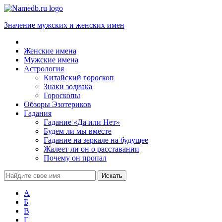
Значение мужских и женских имен
Женские имена
Мужские имена
Астрология
Китайский гороскоп
Знаки зодиака
Гороскопы
Обзоры Эзотериков
Гадания
Гадание «Да или Нет»
Будем ли мы вместе
Гадание на зеркале на будущее
Жалеет ли он о расставании
Почему он пропал
А
Б
В
Г