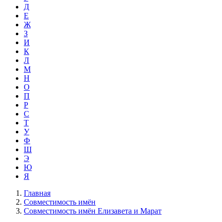
Д
Е
Ж
З
И
К
Л
М
Н
О
П
Р
С
Т
У
Ф
Ш
Э
Ю
Я
Главная
Совместимость имён
Совместимость имён Елизавета и Марат