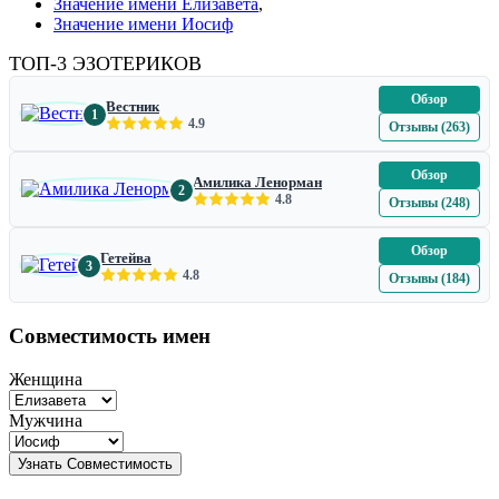
Значение имени Елизавета
,
Значение имени Иосиф
ТОП-3 ЭЗОТЕРИКОВ
Обзор
Вестник
1
4.9
Отзывы (263)
Обзор
Амилика Ленорман
2
4.8
Отзывы (248)
Обзор
Гетейва
3
4.8
Отзывы (184)
Совместимость имен
Женщина
Мужчина