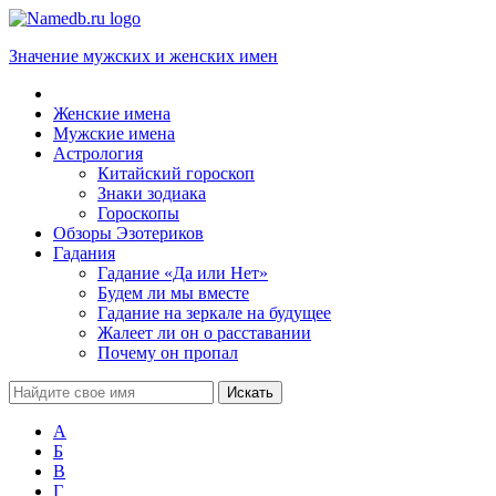
Значение мужских и женских имен
Женские имена
Мужские имена
Астрология
Китайский гороскоп
Знаки зодиака
Гороскопы
Обзоры Эзотериков
Гадания
Гадание «Да или Нет»
Будем ли мы вместе
Гадание на зеркале на будущее
Жалеет ли он о расставании
Почему он пропал
А
Б
В
Г