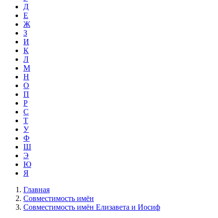
Д
Е
Ж
З
И
К
Л
М
Н
О
П
Р
С
Т
У
Ф
Ш
Э
Ю
Я
Главная
Совместимость имён
Совместимость имён Елизавета и Иосиф