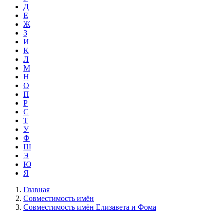
Д
Е
Ж
З
И
К
Л
М
Н
О
П
Р
С
Т
У
Ф
Ш
Э
Ю
Я
Главная
Совместимость имён
Совместимость имён Елизавета и Фома