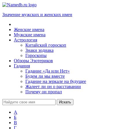
Значение мужских и женских имен
Женские имена
Мужские имена
Астрология
Китайский гороскоп
Знаки зодиака
Гороскопы
Обзоры Эзотериков
Гадания
Гадание «Да или Нет»
Будем ли мы вместе
Гадание на зеркале на будущее
Жалеет ли он о расставании
Почему он пропал
А
Б
В
Г