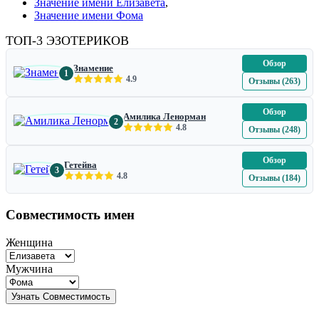
Значение имени Елизавета
,
Значение имени Фома
ТОП-3 ЭЗОТЕРИКОВ
Обзор
Знамение
1
4.9
Отзывы (263)
Обзор
Амилика Ленорман
2
4.8
Отзывы (248)
Обзор
Гетейва
3
4.8
Отзывы (184)
Совместимость имен
Женщина
Мужчина