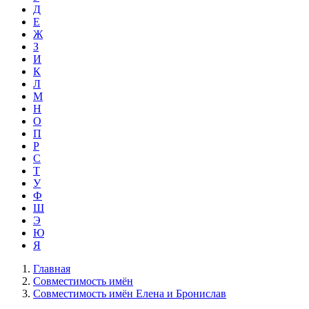
Д
Е
Ж
З
И
К
Л
М
Н
О
П
Р
С
Т
У
Ф
Ш
Э
Ю
Я
Главная
Совместимость имён
Совместимость имён Елена и Бронислав