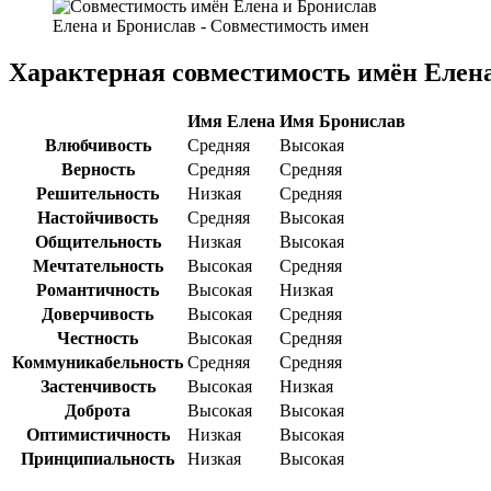
Елена и Бронислав - Совместимость имен
Характерная совместимость имён Елен
Имя Елена
Имя Бронислав
Влюбчивость
Средняя
Высокая
Верность
Средняя
Средняя
Решительность
Низкая
Средняя
Настойчивость
Средняя
Высокая
Общительность
Низкая
Высокая
Мечтательность
Высокая
Средняя
Романтичность
Высокая
Низкая
Доверчивость
Высокая
Средняя
Честность
Высокая
Средняя
Коммуникабельность
Средняя
Средняя
Застенчивость
Высокая
Низкая
Доброта
Высокая
Высокая
Оптимистичность
Низкая
Высокая
Принципиальность
Низкая
Высокая