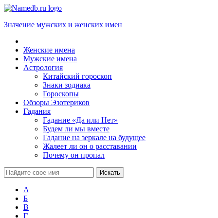
Значение мужских и женских имен
Женские имена
Мужские имена
Астрология
Китайский гороскоп
Знаки зодиака
Гороскопы
Обзоры Эзотериков
Гадания
Гадание «Да или Нет»
Будем ли мы вместе
Гадание на зеркале на будущее
Жалеет ли он о расставании
Почему он пропал
А
Б
В
Г