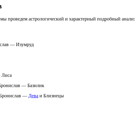
в
, мы проведем астрологический и характерный подробный анали
ислав — Изумруд
— Лиса
 Бронислав — Базилик
я Бронислав —
Дева
и Близнецы