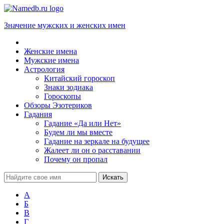
Значение мужских и женских имен
Женские имена
Мужские имена
Астрология
Китайский гороскоп
Знаки зодиака
Гороскопы
Обзоры Эзотериков
Гадания
Гадание «Да или Нет»
Будем ли мы вместе
Гадание на зеркале на будущее
Жалеет ли он о расставании
Почему он пропал
А
Б
В
Г