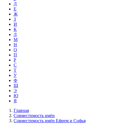
Д
Е
Ж
З
И
К
Л
М
Н
О
П
Р
С
Т
У
Ф
Ш
Э
Ю
Я
Главная
Совместимость имён
Совместимость имён Ефрем и Софья