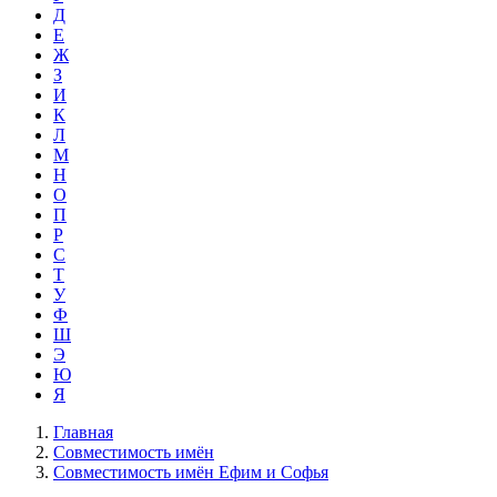
Д
Е
Ж
З
И
К
Л
М
Н
О
П
Р
С
Т
У
Ф
Ш
Э
Ю
Я
Главная
Совместимость имён
Совместимость имён Ефим и Софья