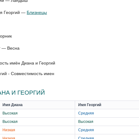
гий — Ландыш
для Георгий —
Близнецы
торник
т — Весна
гий - Совместимость имен
НА И ГЕОРГИЙ
Имя Диана
Имя Георгий
Высокая
Средняя
Высокая
Высокая
Низкая
Средняя
Низкая
Средняя