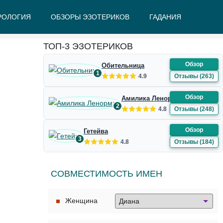
РОЛОГИЯ
ОБЗОРЫ ЭЗОТЕРИКОВ
ГАДАНИЯ
Ж
З
И
К
Л
М
Н
О
П
Р
С
Т
У
Ф
Ш
Э
Ю
Я
ТОП-3 ЭЗОТЕРИКОВ
Обзор
Обительница
1
4.9
Отзывы (263)
Обзор
Амилика Ленорман
2
4.8
Отзывы (248)
Обзор
Гетейва
3
4.8
Отзывы (184)
СОВМЕСТИМОСТЬ ИМЕН
Женщина