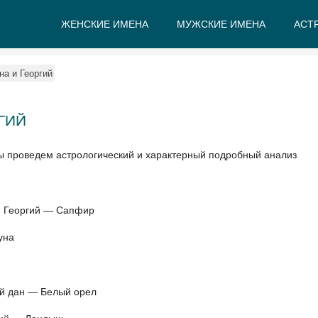
ЖЕНСКИЕ ИМЕНА
МУЖСКИЕ ИМЕНА
АСТ
А
Б
В
Г
Д
Е
а и Георгий
ГИЙ
ы проведем астрологический и характерный подробный анализ
и Георгий — Сапфир
уна
ий дан — Белый орел