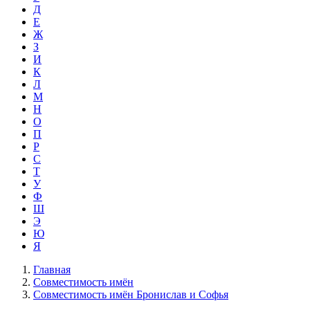
Д
Е
Ж
З
И
К
Л
М
Н
О
П
Р
С
Т
У
Ф
Ш
Э
Ю
Я
Главная
Совместимость имён
Совместимость имён Бронислав и Софья