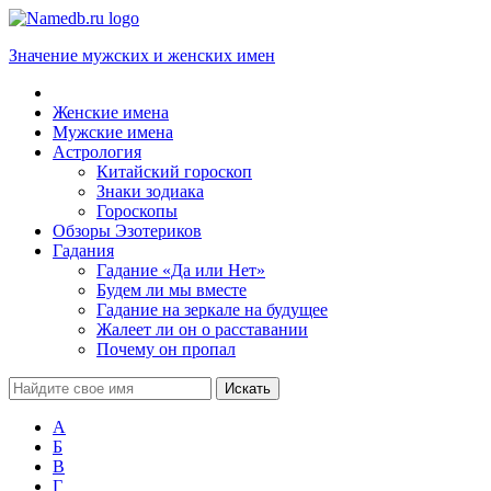
Значение мужских и женских имен
Женские имена
Мужские имена
Астрология
Китайский гороскоп
Знаки зодиака
Гороскопы
Обзоры Эзотериков
Гадания
Гадание «Да или Нет»
Будем ли мы вместе
Гадание на зеркале на будущее
Жалеет ли он о расставании
Почему он пропал
А
Б
В
Г