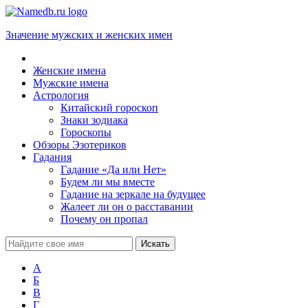
Значение мужских и женских имен
Женские имена
Мужские имена
Астрология
Китайский гороскоп
Знаки зодиака
Гороскопы
Обзоры Эзотериков
Гадания
Гадание «Да или Нет»
Будем ли мы вместе
Гадание на зеркале на будущее
Жалеет ли он о расставании
Почему он пропал
А
Б
В
Г