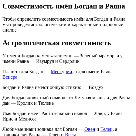
Совместимость имён Богдан и Раяна
Чтобы определить совместимость имён для Богдан и Раяна,
мы проведем астрологический и характерный подробный
анализ
Астрологическая совместимость
У имени Богдан камень-талисман — Зеленый мрамор, а у
имени Раяна — Изумруд и Сердолик
Планета для Богдан —
Меркурий
, а для имени Раяна —
Венера
Богдан и Раяна имеют общую стихию — Воздух
Для Богдан жовитный символ это Летучая мышь, а для Раяна
дан — Кролик и Тюлень
Имя Богдан имеет Растительный символ — Лавр, у Раяна —
Ирис и Мелисса
Любимые знаки зодиака для Богдан —
Овен
и
Телец
, а
зодиаки для Раяна — Телец и
Весы