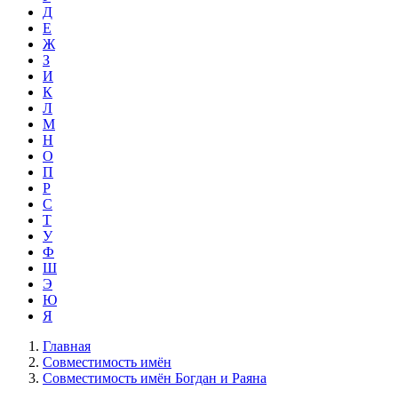
Д
Е
Ж
З
И
К
Л
М
Н
О
П
Р
С
Т
У
Ф
Ш
Э
Ю
Я
Главная
Совместимость имён
Совместимость имён Богдан и Раяна