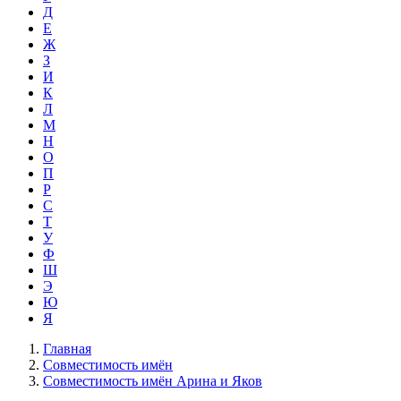
Д
Е
Ж
З
И
К
Л
М
Н
О
П
Р
С
Т
У
Ф
Ш
Э
Ю
Я
Главная
Совместимость имён
Совместимость имён Арина и Яков