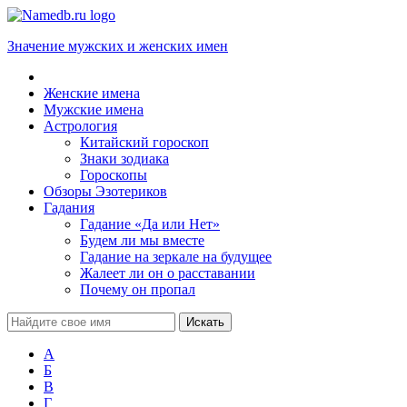
Значение мужских и женских имен
Женские имена
Мужские имена
Астрология
Китайский гороскоп
Знаки зодиака
Гороскопы
Обзоры Эзотериков
Гадания
Гадание «Да или Нет»
Будем ли мы вместе
Гадание на зеркале на будущее
Жалеет ли он о расставании
Почему он пропал
А
Б
В
Г