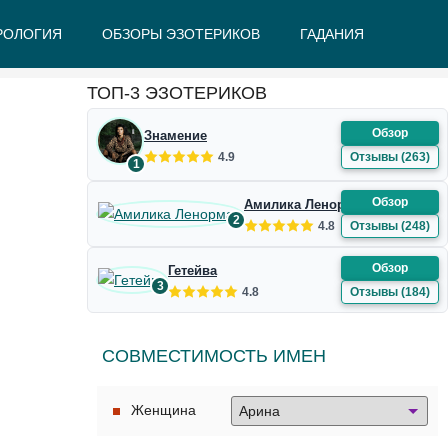
РОЛОГИЯ
ОБЗОРЫ ЭЗОТЕРИКОВ
ГАДАНИЯ
Ж
З
И
К
Л
М
Н
О
П
Р
С
Т
У
Ф
Ш
Э
Ю
Я
ТОП-3 ЭЗОТЕРИКОВ
Обзор
Знамение
4.9
Отзывы (263)
1
Обзор
Амилика Ленорман
2
4.8
Отзывы (248)
Обзор
Гетейва
3
4.8
Отзывы (184)
СОВМЕСТИМОСТЬ ИМЕН
Женщина