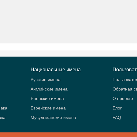
Национальные имена
Пользова
Русские имена
Пользовате
Английские имена
Обратная с
Японские имена
О проекте
иака
Еврейские имена
Блог
ака
Мусульманские имена
FAQ
B
- Значение имён. Женские и мужские имена. Знаки зодиака и аст