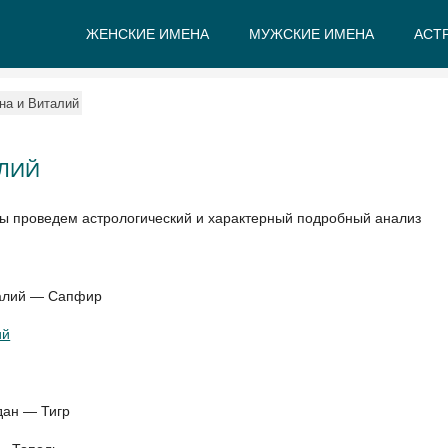
ЖЕНСКИЕ ИМЕНА
МУЖСКИЕ ИМЕНА
АСТ
А
Б
В
Г
Д
Е
на и Виталий
ЛИЙ
мы проведем астрологический и характерный подробный анализ
талий — Сапфир
ий
дан — Тигр