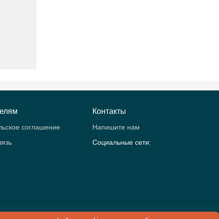
телям
Контакты
льское соглашение
Напишите нам
вязь
Социальные сети:
рология.