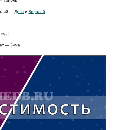
— Тополь
талий —
Дева
и
Водолей
Среда
дет — Зима