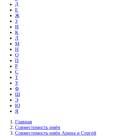
Д
Е
Ж
З
И
К
Л
М
Н
О
П
Р
С
Т
У
Ф
Ш
Э
Ю
Я
Главная
Совместимость имён
Совместимость имён Арина и Сергей