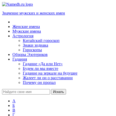
Значение мужских и женских имен
Женские имена
Мужские имена
Астрология
Китайский гороскоп
Знаки зодиака
Гороскопы
Обзоры Эзотериков
Гадания
Гадание «Да или Нет»
Будем ли мы вместе
Гадание на зеркале на будущее
Жалеет ли он о расставании
Почему он пропал
А
Б
В
Г