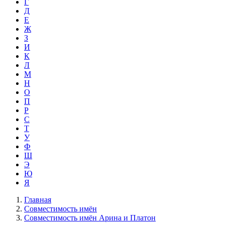
Г
Д
Е
Ж
З
И
К
Л
М
Н
О
П
Р
С
Т
У
Ф
Ш
Э
Ю
Я
Главная
Совместимость имён
Совместимость имён Арина и Платон