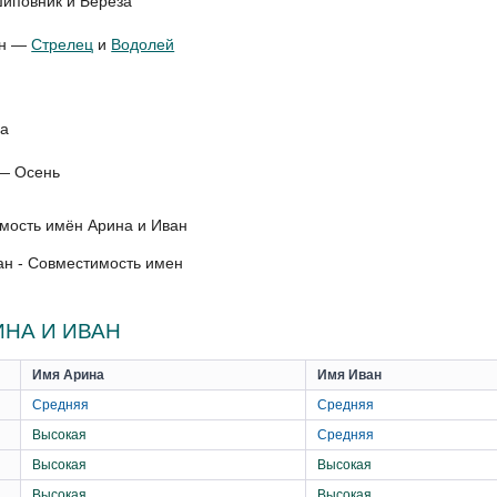
иповник и Береза
ан —
Стрелец
и
Водолей
да
 — Осень
ан - Совместимость имен
НА И ИВАН
Имя Арина
Имя Иван
Средняя
Средняя
Высокая
Средняя
Высокая
Высокая
Высокая
Высокая