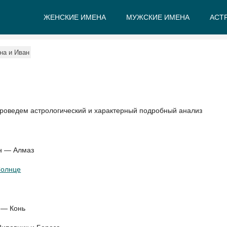
ЖЕНСКИЕ ИМЕНА
МУЖСКИЕ ИМЕНА
АСТ
А
Б
В
Г
Д
Е
на и Иван
проведем астрологический и характерный подробный анализ
ан — Алмаз
олнце
 — Конь