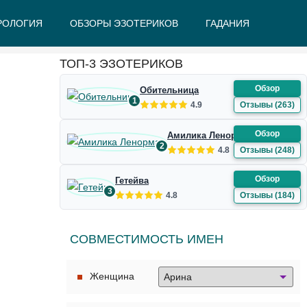
РОЛОГИЯ
ОБЗОРЫ ЭЗОТЕРИКОВ
ГАДАНИЯ
Ж
З
И
К
Л
М
Н
О
П
Р
С
Т
У
Ф
Ш
Э
Ю
Я
ТОП-3 ЭЗОТЕРИКОВ
Обзор
Обительница
1
4.9
Отзывы (263)
Обзор
Амилика Ленорман
2
4.8
Отзывы (248)
Обзор
Гетейва
3
4.8
Отзывы (184)
СОВМЕСТИМОСТЬ ИМЕН
Женщина