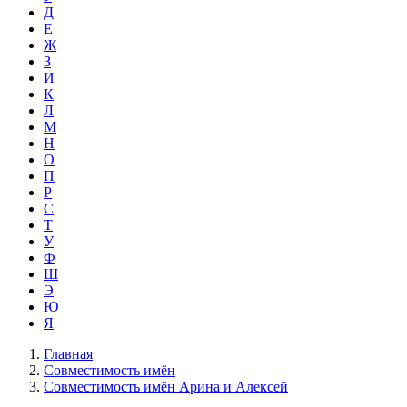
Д
Е
Ж
З
И
К
Л
М
Н
О
П
Р
С
Т
У
Ф
Ш
Э
Ю
Я
Главная
Совместимость имён
Совместимость имён Арина и Алексей