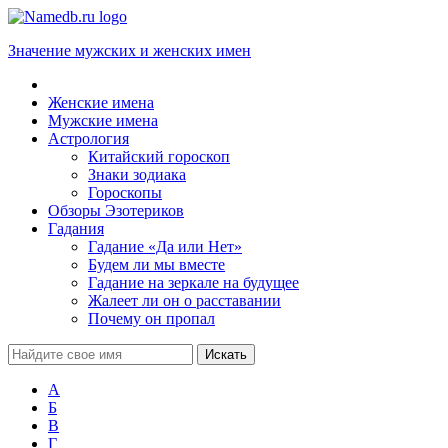
Значение мужских и женских имен
Женские имена
Мужские имена
Астрология
Китайский гороскоп
Знаки зодиака
Гороскопы
Обзоры Эзотериков
Гадания
Гадание «Да или Нет»
Будем ли мы вместе
Гадание на зеркале на будущее
Жалеет ли он о расставании
Почему он пропал
А
Б
В
Г