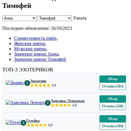
Тимофей
Узнать
Последнее обновление:
16/10/2023
Совместимость имён
,
Женские имена
,
Мужские имена
,
Значение имени Анна
,
Значение имени Тимофей
ТОП-3 ЭЗОТЕРИКОВ
Обзор
Знамение
1
4.9
Отзывы (263)
Обзор
Амилика Ленорман
2
4.8
Отзывы (248)
Обзор
Гетейва
3
4.8
Отзывы (184)