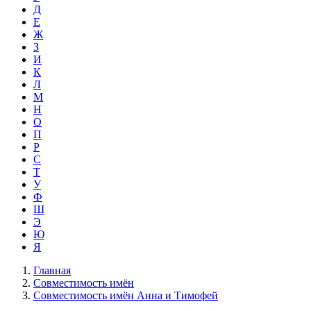
Д
Е
Ж
З
И
К
Л
М
Н
О
П
Р
С
Т
У
Ф
Ш
Э
Ю
Я
Главная
Совместимость имён
Совместимость имён Анна и Тимофей