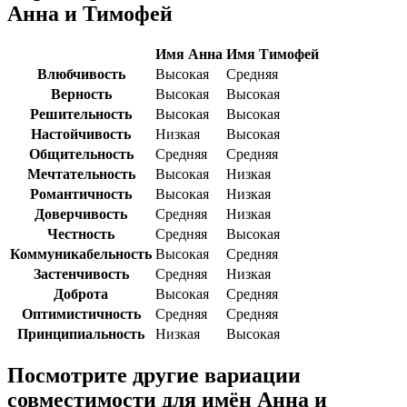
Анна и Тимофей
Имя Анна
Имя Тимофей
Влюбчивость
Высокая
Средняя
Верность
Высокая
Высокая
Решительность
Высокая
Высокая
Настойчивость
Низкая
Высокая
Общительность
Средняя
Средняя
Мечтательность
Высокая
Низкая
Романтичность
Высокая
Низкая
Доверчивость
Средняя
Низкая
Честность
Средняя
Высокая
Коммуникабельность
Высокая
Средняя
Застенчивость
Средняя
Низкая
Доброта
Высокая
Средняя
Оптимистичность
Средняя
Средняя
Принципиальность
Низкая
Высокая
Посмотрите другие вариации
совместимости для имён Анна и