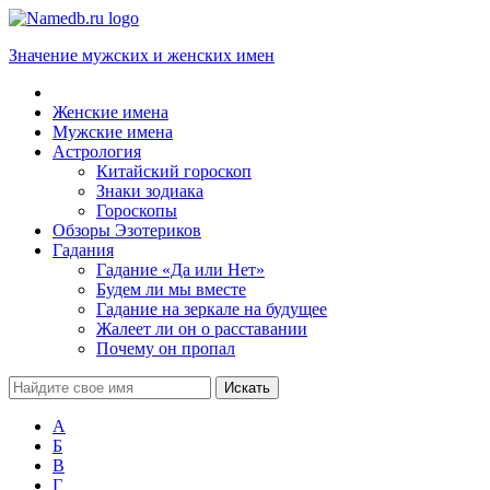
Значение мужских и женских имен
Женские имена
Мужские имена
Астрология
Китайский гороскоп
Знаки зодиака
Гороскопы
Обзоры Эзотериков
Гадания
Гадание «Да или Нет»
Будем ли мы вместе
Гадание на зеркале на будущее
Жалеет ли он о расставании
Почему он пропал
А
Б
В
Г