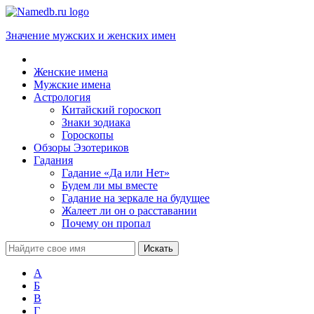
Значение мужских и женских имен
Женские имена
Мужские имена
Астрология
Китайский гороскоп
Знаки зодиака
Гороскопы
Обзоры Эзотериков
Гадания
Гадание «Да или Нет»
Будем ли мы вместе
Гадание на зеркале на будущее
Жалеет ли он о расставании
Почему он пропал
А
Б
В
Г