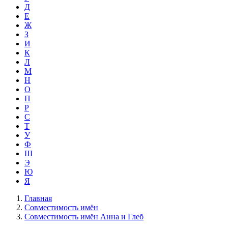
Д
Е
Ж
З
И
К
Л
М
Н
О
П
Р
С
Т
У
Ф
Ш
Э
Ю
Я
Главная
Совместимость имён
Совместимость имён Анна и Глеб