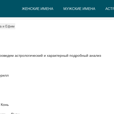
ЖЕНСКИЕ ИМЕНА
МУЖСКИЕ ИМЕНА
АСТ
А
Б
В
Г
Д
Е
на и Ефим
роведем астрологический и характерный подробный анализ
ерилл
 Конь