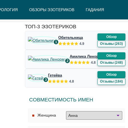
РОЛОГИЯ
ОБЗОРЫ ЭЗОТЕРИКОВ
ГАДАНИЯ
Ж
З
И
К
Л
М
Н
О
П
Р
С
Т
У
Ф
Ш
Э
Ю
Я
ТОП-3 ЭЗОТЕРИКОВ
Обзор
Обительница
1
4.9
Отзывы (263)
Обзор
Амилика Ленорман
2
4.8
Отзывы (248)
Обзор
Гетейва
3
4.8
Отзывы (184)
СОВМЕСТИМОСТЬ ИМЕН
Женщина