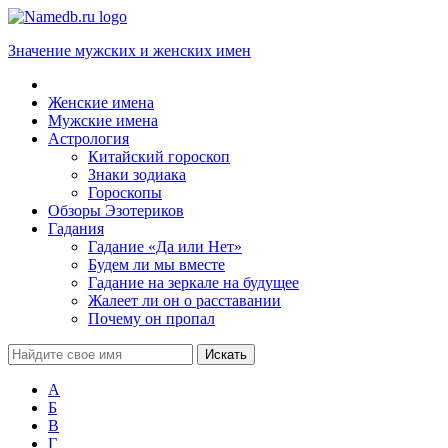
Значение мужских и женских имен
Женские имена
Мужские имена
Астрология
Китайский гороскоп
Знаки зодиака
Гороскопы
Обзоры Эзотериков
Гадания
Гадание «Да или Нет»
Будем ли мы вместе
Гадание на зеркале на будущее
Жалеет ли он о расставании
Почему он пропал
А
Б
В
Г