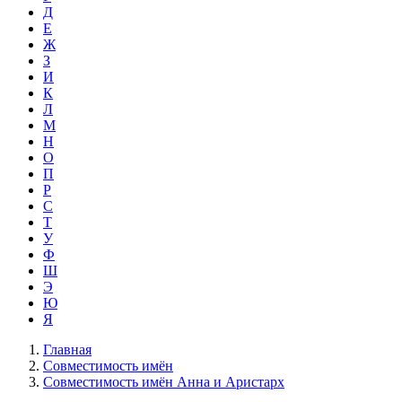
Д
Е
Ж
З
И
К
Л
М
Н
О
П
Р
С
Т
У
Ф
Ш
Э
Ю
Я
Главная
Совместимость имён
Совместимость имён Анна и Аристарх