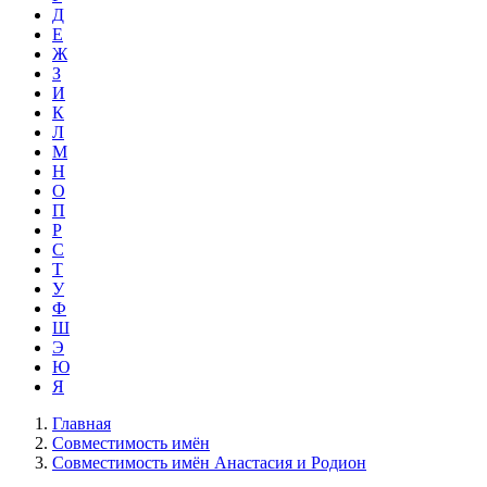
Д
Е
Ж
З
И
К
Л
М
Н
О
П
Р
С
Т
У
Ф
Ш
Э
Ю
Я
Главная
Совместимость имён
Совместимость имён Анастасия и Родион