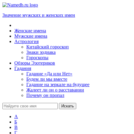
Значение мужских и женских имен
Женские имена
Мужские имена
Астрология
Китайский гороскоп
Знаки зодиака
Гороскопы
Обзоры Эзотериков
Гадания
Гадание «Да или Нет»
Будем ли мы вместе
Гадание на зеркале на будущее
Жалеет ли он о расставании
Почему он пропал
А
Б
В
Г