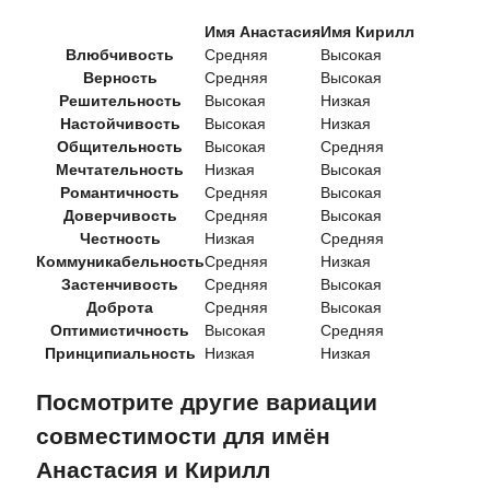
Имя Анастасия
Имя Кирилл
Влюбчивость
Средняя
Высокая
Верность
Средняя
Высокая
Решительность
Высокая
Низкая
Настойчивость
Высокая
Низкая
Общительность
Высокая
Средняя
Мечтательность
Низкая
Высокая
Романтичность
Средняя
Высокая
Доверчивость
Средняя
Высокая
Честность
Низкая
Средняя
Коммуникабельность
Средняя
Низкая
Застенчивость
Средняя
Высокая
Доброта
Средняя
Высокая
Оптимистичность
Высокая
Средняя
Принципиальность
Низкая
Низкая
Посмотрите другие вариации
совместимости для имён
Анастасия и Кирилл