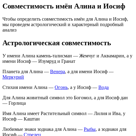
Совместимость имён Алина и Иосиф
Чтобы определить совместимость имён для Алина и Иосиф,
мы проведем астрологический и характерный подробный
анализ
Астрологическая совместимость
У имени Алина камень-талисман — Жемчуг и Аквамарин, а у
имени Иосиф — Изумруд и Гранат
Планета для Алина —
Венера
, а для имени Иосиф —
Меркурий
Стихия имени Алина —
Огонь
, а у Иосиф —
Вода
Для Алина жовитный символ это Богомол, а для Иосиф дан
— Горлица
Имя Алина имеет Растительный символ — Лилия и Ива, у
Иосиф — Каштан
Любимые знаки зодиака для Алина —
Рыбы
, а зодиаки для
Иосиф —
Стрелец