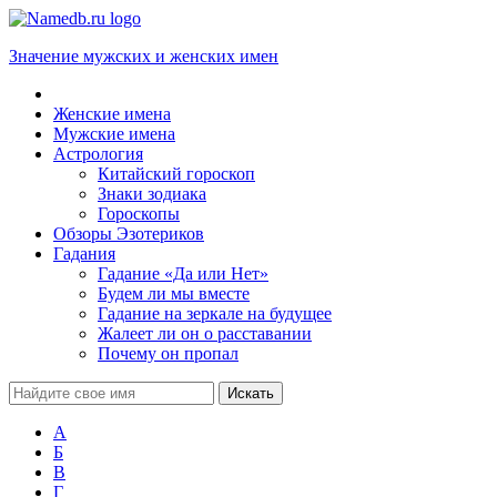
Значение мужских и женских имен
Женские имена
Мужские имена
Астрология
Китайский гороскоп
Знаки зодиака
Гороскопы
Обзоры Эзотериков
Гадания
Гадание «Да или Нет»
Будем ли мы вместе
Гадание на зеркале на будущее
Жалеет ли он о расставании
Почему он пропал
А
Б
В
Г