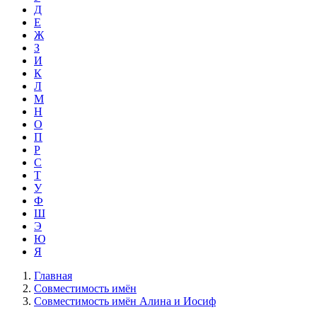
Д
Е
Ж
З
И
К
Л
М
Н
О
П
Р
С
Т
У
Ф
Ш
Э
Ю
Я
Главная
Совместимость имён
Совместимость имён Алина и Иосиф