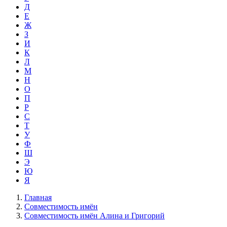
Д
Е
Ж
З
И
К
Л
М
Н
О
П
Р
С
Т
У
Ф
Ш
Э
Ю
Я
Главная
Совместимость имён
Совместимость имён Алина и Григорий