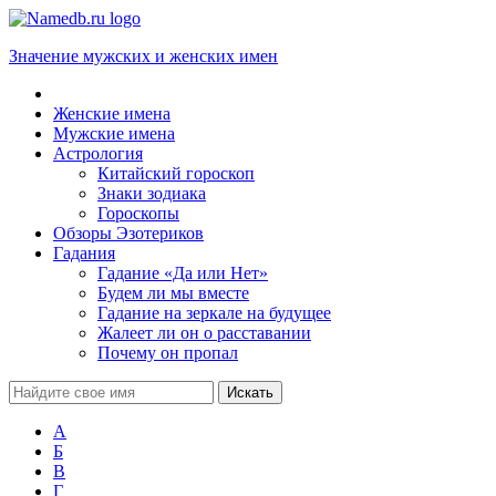
Значение мужских и женских имен
Женские имена
Мужские имена
Астрология
Китайский гороскоп
Знаки зодиака
Гороскопы
Обзоры Эзотериков
Гадания
Гадание «Да или Нет»
Будем ли мы вместе
Гадание на зеркале на будущее
Жалеет ли он о расставании
Почему он пропал
А
Б
В
Г