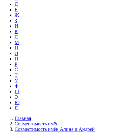
Д
Е
Ж
З
И
К
Л
М
Н
О
П
Р
С
Т
У
Ф
Ш
Э
Ю
Я
Главная
Совместимость имён
Совместимость имён Алина и Андрей