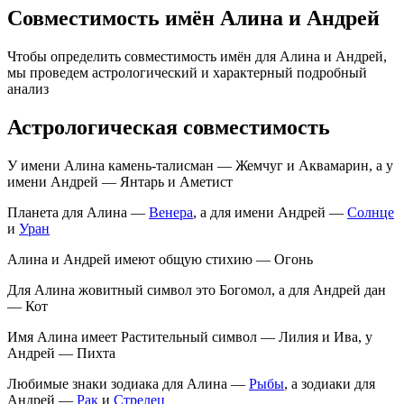
Совместимость имён Алина и Андрей
Чтобы определить совместимость имён для Алина и Андрей,
мы проведем астрологический и характерный подробный
анализ
Астрологическая совместимость
У имени Алина камень-талисман — Жемчуг и Аквамарин, а у
имени Андрей — Янтарь и Аметист
Планета для Алина —
Венера
, а для имени Андрей —
Солнце
и
Уран
Алина и Андрей имеют общую стихию — Огонь
Для Алина жовитный символ это Богомол, а для Андрей дан
— Кот
Имя Алина имеет Растительный символ — Лилия и Ива, у
Андрей — Пихта
Любимые знаки зодиака для Алина —
Рыбы
, а зодиаки для
Андрей —
Рак
и
Стрелец