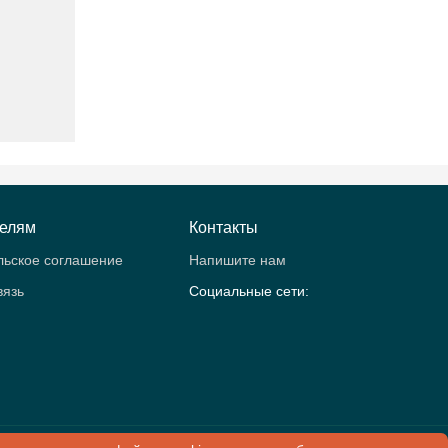
телям
Контакты
льское соглашение
Напишите нам
вязь
Социальные сети:
рология.