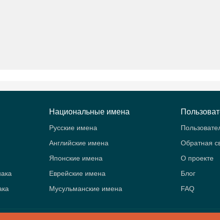
Национальные имена
Пользова
Русские имена
Пользовате
Английские имена
Обратная с
Японские имена
О проекте
иака
Еврейские имена
Блог
ака
Мусульманские имена
FAQ
B
- Значение имён. Женские и мужские имена. Знаки зодиака и аст