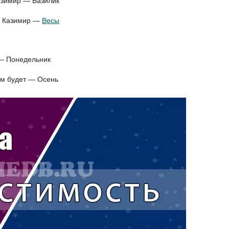
азимир — Базилик
ля Казимир —
Весы
 — Понедельник
ым будет — Осень