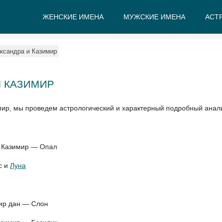
ЖЕНСКИЕ ИМЕНА
МУЖСКИЕ ИМЕНА
АСТ
А
Б
В
Г
Д
Е
ксандра и Казимир
 КАЗИМИР
мир, мы проведем астрологический и характерный подробный анал
и Казимир — Опал
с и
Луна
мир дан — Слон