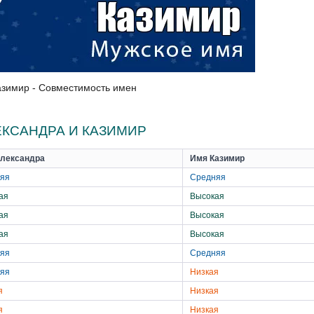
азимир - Совместимость имен
КСАНДРА И КАЗИМИР
лександра
Имя Казимир
яя
Средняя
ая
Высокая
ая
Высокая
ая
Высокая
яя
Средняя
яя
Низкая
я
Низкая
я
Низкая