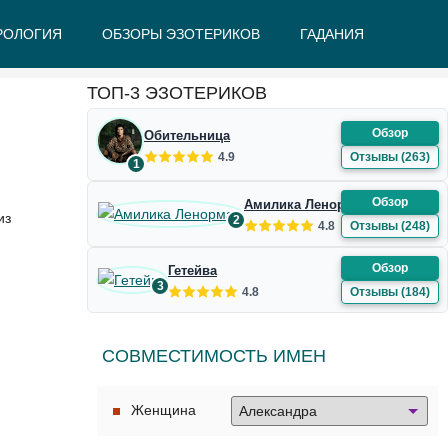
РОЛОГИЯ
ОБЗОРЫ ЭЗОТЕРИКОВ
ГАДАНИЯ
Ж
З
И
К
Л
М
Н
О
П
Р
С
Т
У
Ф
Ш
Э
Ю
Я
ТОП-3 ЭЗОТЕРИКОВ
Обзор
Обительница
4.9
Отзывы (263)
1
Обзор
Амилика Ленорман
из
2
4.8
Отзывы (248)
Обзор
Гетейва
3
4.8
Отзывы (184)
СОВМЕСТИМОСТЬ ИМЕН
Женщина