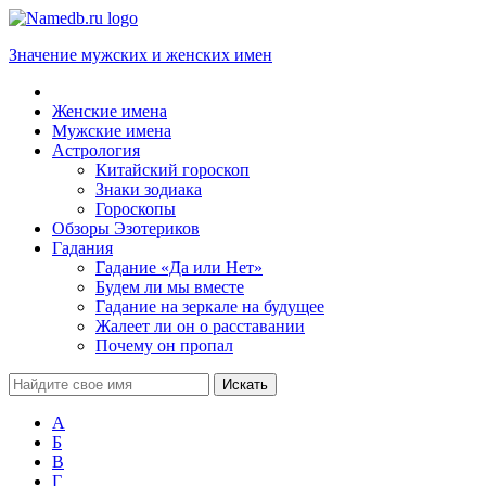
Значение мужских и женских имен
Женские имена
Мужские имена
Астрология
Китайский гороскоп
Знаки зодиака
Гороскопы
Обзоры Эзотериков
Гадания
Гадание «Да или Нет»
Будем ли мы вместе
Гадание на зеркале на будущее
Жалеет ли он о расставании
Почему он пропал
А
Б
В
Г