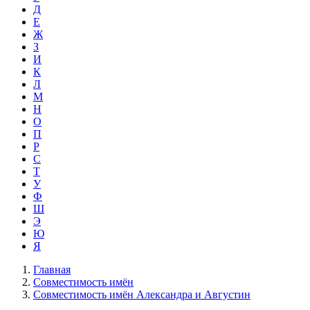
Д
Е
Ж
З
И
К
Л
М
Н
О
П
Р
С
Т
У
Ф
Ш
Э
Ю
Я
Главная
Совместимость имён
Совместимость имён Александра и Августин