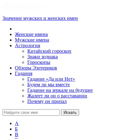
Значение мужских и женских имен
Женские имена
Мужские имена
Астрология
Китайский гороскоп
Знаки зодиака
Гороскопы
Обзоры Эзотериков
Гадания
Гадание «Да или Нет»
Будем ли мы вместе
Гадание на зеркале на будущее
Жалеет ли он о расставании
Почему он пропал
А
Б
В