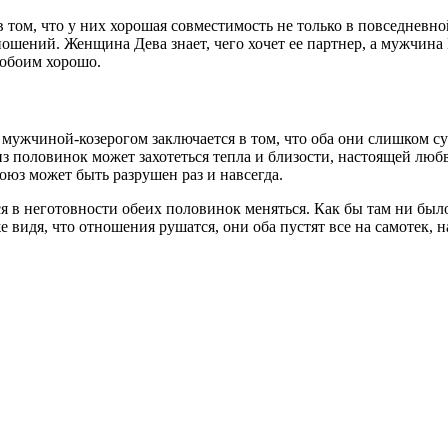
 том, что у них хорошая совместимость не только в повседневно
шений. Женщина Дева знает, чего хочет ее партнер, а мужчина К
 обоим хорошо.
жчиной-козерогом заключается в том, что оба они слишком сухо
 половинок может захотеться тепла и близости, настоящей любви
оюз может быть разрушен раз и навсегда.
я в неготовности обеих половинок меняться. Как бы там ни было,
 видя, что отношения рушатся, они оба пустят все на самотек, над