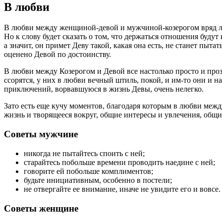
В любви
В любви между женщиной-девой и мужчиной-козерогом вряд ли б
Но к слову будет сказать о том, что держаться отношения буду
а значит, он примет Деву такой, какая она есть, не станет пыта
оценено Девой по достоинству.
В любви между Козерогом и Девой все настолько просто и проз
ссорятся, у них в любви вечный штиль, покой, и им-то они и н
приключений, ворвавшуюся в жизнь Девы, очень нелегко.
Зато есть еще кучу моментов, благодаря которым в любви межд
жизнь и творящееся вокруг, общие интересы и увлечения, общи
Советы мужчине
никогда не пытайтесь споить с ней;
старайтесь побольше времени проводить наедине с ней;
говорите ей побольше комплиментов;
будьте инициативным, особенно в постели;
не отвергайте ее внимание, иначе не увидите его и вовсе.
Советы женщине