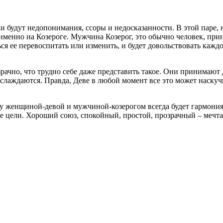
удут недопонимания, ссоры и недосказанности. В этой паре, на
т именно на Козероге. Мужчина Козерог, это обычно человек, пр
ться ее перевоспитать или изменить, и будет довольствовать каждо
рачно, что трудно себе даже представить такое. Они принимают 
аслаждаются. Правда, Деве в любой момент все это может наскучи
у женщиной-девой и мужчиной-козерогом всегда будет гармония.
е цели. Хороший союз, спокойный, простой, прозрачный – мечта