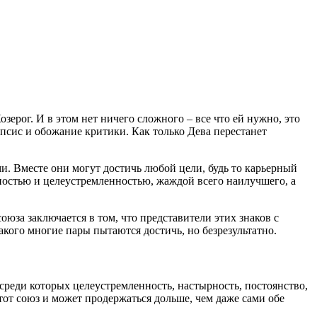
зерог. И в этом нет ничего сложного – все что ей нужно, это
псис и обожание критики. Как только Дева перестанет
ми. Вместе они могут достичь любой цели, будь то карьерный
рностью и целеустремленностью, жаждой всего наилучшего, а
оюза заключается в том, что представители этих знаков с
такого многие пары пытаются достичь, но безрезультатно.
реди которых целеустремленность, настырность, постоянство,
этот союз и может продержаться дольше, чем даже сами обе