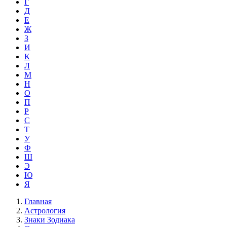
Г
Д
Е
Ж
З
И
К
Л
М
Н
О
П
Р
С
Т
У
Ф
Ш
Э
Ю
Я
Главная
Астрология
Знаки Зодиака