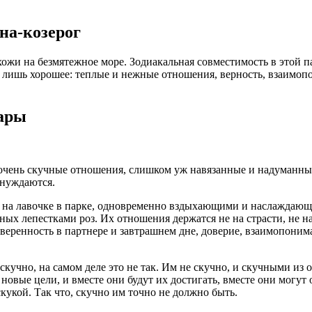
на-козерог
 на безмятежное море. Зодиакальная совместимость в этой паре
т лишь хорошее: теплые и нежные отношения, верность, взаимопо
пары
 очень скучные отношения, слишком уж навязанные и надуманные.
а нуждаются.
 на лавочке в парке, одновременно вздыхающими и наслаждаю
ных лепестками роз. Их отношения держатся не на страсти, не на
веренность в партнере и завтрашнем дне, доверие, взаимопониман
м скучно, на самом деле это не так. Им не скучно, и скучными и
 новые цели, и вместе они будут их достигать, вместе они могут
скукой. Так что, скучно им точно не должно быть.