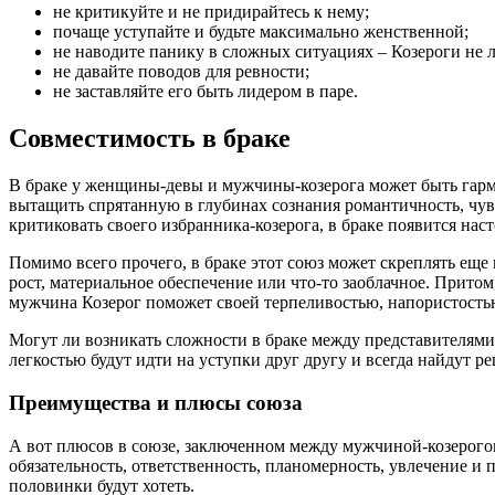
не критикуйте и не придирайтесь к нему;
почаще уступайте и будьте максимально женственной;
не наводите панику в сложных ситуациях – Козероги не 
не давайте поводов для ревности;
не заставляйте его быть лидером в паре.
Совместимость в браке
В браке у женщины-девы и мужчины-козерога может быть гармони
вытащить спрятанную в глубинах сознания романтичность, чувс
критиковать своего избранника-козерога, в браке появится нас
Помимо всего прочего, в браке этот союз может скреплять еще
рост, материальное обеспечение или что-то заоблачное. Прит
мужчина Козерог поможет своей терпеливостью, напористость
Могут ли возникать сложности в браке между представителями э
легкостью будут идти на уступки друг другу и всегда найдут р
Преимущества и плюсы союза
А вот плюсов в союзе, заключенном между мужчиной-козерогом
обязательность, ответственность, планомерность, увлечение и 
половинки будут хотеть.