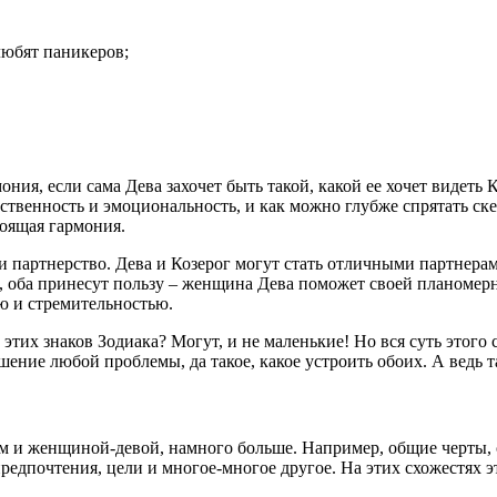
любят паникеров;
я, если сама Дева захочет быть такой, какой ее хочет видеть Ко
твенность и эмоциональность, и как можно глубже спрятать ске
тоящая гармония.
 и партнерство. Дева и Козерог могут стать отличными партнера
ом, оба принесут пользу – женщина Дева поможет своей планоме
ю и стремительностью.
тих знаков Зодиака? Могут, и не маленькие! Но вся суть этого с
ешение любой проблемы, да такое, какое устроить обоих. А ведь 
 и женщиной-девой, намного больше. Например, общие черты, с
предпочтения, цели и многое-многое другое. На этих схожестях 