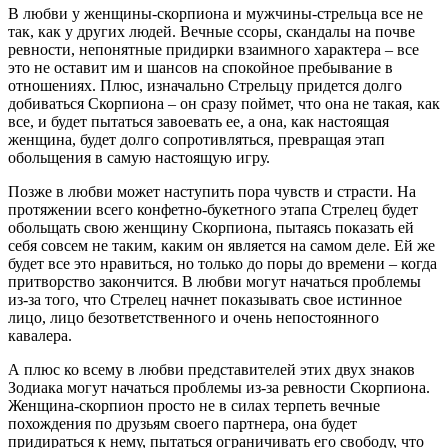
В любви у женщины-скорпиона и мужчины-стрельца все не
так, как у других людей. Вечные ссоры, скандалы на почве
ревности, непонятные придирки взаимного характера – все
это не оставит им и шансов на спокойное пребывание в
отношениях. Плюс, изначально Стрельцу придется долго
добиваться Скорпиона – он сразу поймет, что она не такая, как
все, и будет пытаться завоевать ее, а она, как настоящая
женщина, будет долго сопротивляться, превращая этап
обольщения в самую настоящую игру.
Позже в любви может наступить пора чувств и страсти. На
протяжении всего конфетно-букетного этапа Стрелец будет
обольщать свою женщину Скорпиона, пытаясь показать ей
себя совсем не таким, каким он является на самом деле. Ей же
будет все это нравиться, но только до поры до времени – когда
притворство закончится. В любви могут начаться проблемы
из-за того, что Стрелец начнет показывать свое истинное
лицо, лицо безответственного и очень непостоянного
кавалера.
А плюс ко всему в любви представителей этих двух знаков
Зодиака могут начаться проблемы из-за ревности Скорпиона.
Женщина-скорпион просто не в силах терпеть вечные
похождения по друзьям своего партнера, она будет
придираться к нему, пытаться ограничивать его свободу, что