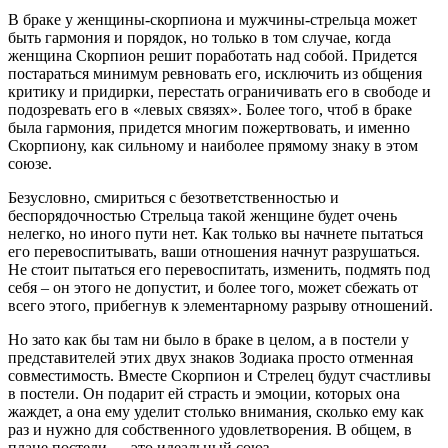
В браке у женщины-скорпиона и мужчины-стрельца может
быть гармония и порядок, но только в том случае, когда
женщина Скорпион решит поработать над собой. Придется
постараться минимум ревновать его, исключить из общения
критику и придирки, перестать ограничивать его в свободе и
подозревать его в «левых связях». Более того, чтоб в браке
была гармония, придется многим пожертвовать, и именно
Скорпиону, как сильному и наиболее прямому знаку в этом
союзе.
Безусловно, смириться с безответственностью и
беспорядочностью Стрельца такой женщине будет очень
нелегко, но иного пути нет. Как только вы начнете пытаться
его перевоспитывать, ваши отношения начнут разрушаться.
Не стоит пытаться его перевоспитать, изменить, подмять под
себя – он этого не допустит, и более того, может сбежать от
всего этого, прибегнув к элементарному разрыву отношений.
Но зато как бы там ни было в браке в целом, а в постели у
представителей этих двух знаков Зодиака просто отменная
совместимость. Вместе Скорпион и Стрелец будут счастливы
в постели. Он подарит ей страсть и эмоции, которых она
жаждет, а она ему уделит столько внимания, сколько ему как
раз и нужно для собственного удовлетворения. В общем, в
плане постели — это идеальный союз.