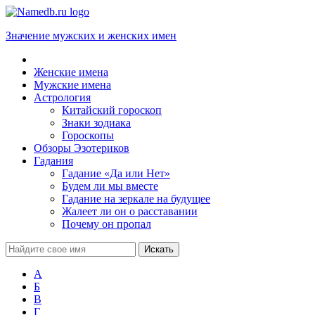
Значение мужских и женских имен
Женские имена
Мужские имена
Астрология
Китайский гороскоп
Знаки зодиака
Гороскопы
Обзоры Эзотериков
Гадания
Гадание «Да или Нет»
Будем ли мы вместе
Гадание на зеркале на будущее
Жалеет ли он о расставании
Почему он пропал
А
Б
В
Г