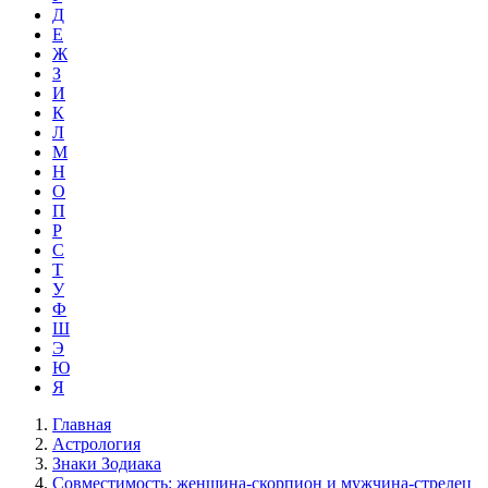
Д
Е
Ж
З
И
К
Л
М
Н
О
П
Р
С
Т
У
Ф
Ш
Э
Ю
Я
Главная
Астрология
Знаки Зодиака
Совместимость: женщина-скорпион и мужчина-стрелец