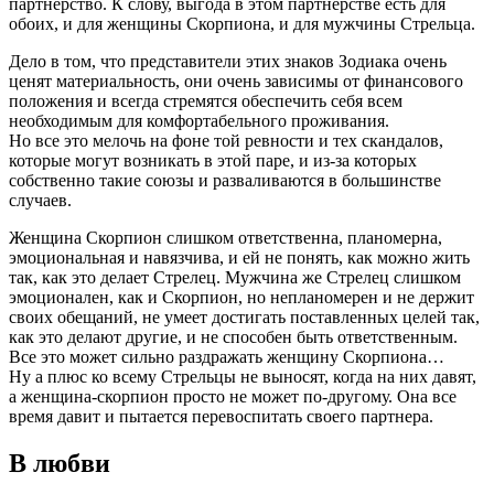
партнерство. К слову, выгода в этом партнерстве есть для
обоих, и для женщины Скорпиона, и для мужчины Стрельца.
Дело в том, что представители этих знаков Зодиака очень
ценят материальность, они очень зависимы от финансового
положения и всегда стремятся обеспечить себя всем
необходимым для комфортабельного проживания.
Но все это мелочь на фоне той ревности и тех скандалов,
которые могут возникать в этой паре, и из-за которых
собственно такие союзы и разваливаются в большинстве
случаев.
Женщина Скорпион слишком ответственна, планомерна,
эмоциональная и навязчива, и ей не понять, как можно жить
так, как это делает Стрелец. Мужчина же Стрелец слишком
эмоционален, как и Скорпион, но непланомерен и не держит
своих обещаний, не умеет достигать поставленных целей так,
как это делают другие, и не способен быть ответственным.
Все это может сильно раздражать женщину Скорпиона…
Ну а плюс ко всему Стрельцы не выносят, когда на них давят,
а женщина-скорпион просто не может по-другому. Она все
время давит и пытается перевоспитать своего партнера.
В любви