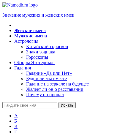
Значение мужских и женских имен
Женские имена
Мужские имена
Астрология
Китайский гороскоп
Знаки зодиака
Гороскопы
Обзоры Эзотериков
Гадания
Гадание «Да или Нет»
Будем ли мы вместе
Гадание на зеркале на будущее
Жалеет ли он о расставании
Почему он пропал
А
Б
В
Г