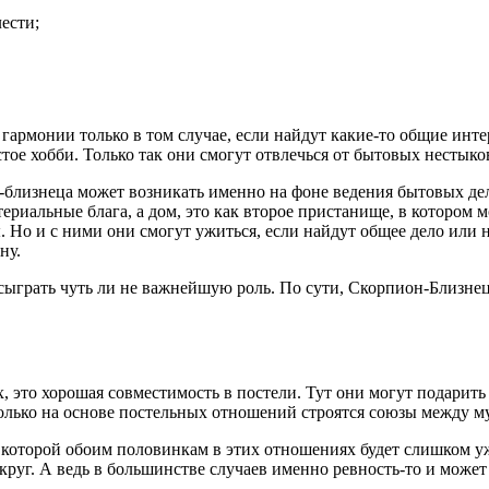
лести;
 гармонии только в том случае, если найдут какие-то общие инт
стое хобби. Только так они смогут отвлечься от бытовых нестыко
лизнеца может возникать именно на фоне ведения бытовых дел
териальные блага, а дом, это как второе пристанище, в котором
. Но и с ними они смогут ужиться, если найдут общее дело или 
ну.
й сыграть чуть ли не важнейшую роль. По сути, Скорпион-Близн
, это хорошая совместимость в постели. Тут они могут подарит
 только на основе постельных отношений строятся союзы межд
из-за которой обоим половинкам в этих отношениях будет слишко
вокруг. А ведь в большинстве случаев именно ревность-то и може