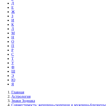
Д
Е
Ж
З
И
К
Л
М
Н
О
П
Р
С
Т
У
Ф
Ш
Э
Ю
Я
Главная
Астрология
Знаки Зодиака
Совместимость: женщина-скорпион и мужчина-близнецы