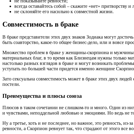
не показывайте ревности;
всегда оставайтесь собой – скажите «нет» притворству и 
не склоняйте его насильно к совместной жизни.
Совместимость в браке
В браке представители этих двух знаков Зодиака могут достичь
быть соавторство, какое-то общее бизнес-дело, или и вовсе про
Множество проблем в браке у женщины-скорпиона и мужчины-б
материальных благ, в то время как Близнецам нужны только ма
настолько разных взглядов в браке и могут возникать проблемы
уступать по большей части придется именно женщине Скорпио
Зато сексуальна совместимость может в браке этих двух люде
постели.
Преимущества и плюсы союза
Плюсов в таком сочетании не слишком-то и много. Один из них
и чувствами, неподдельной любовью и эмоциями. Но ведь не
Ну а третье, хоть и не последнее, но важное, это ревность, 
ревности, а Скорпион ревнует так, что страдают от этого все 