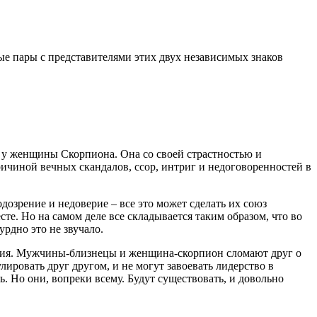
е пары с представителями этих двух независимых знаков
у женщины Скорпиона. Она со своей страстностью и
ричиной вечных скандалов, ссор, интриг и недоговоренностей в
озрение и недоверие – все это может сделать их союз
е. Но на самом деле все складывается таким образом, что во
урдно это не звучало.
ошения. Мужчины-близнецы и женщина-скорпион сломают друг о
лировать друг другом, и не могут завоевать лидерство в
. Но они, вопреки всему. Будут существовать, и довольно