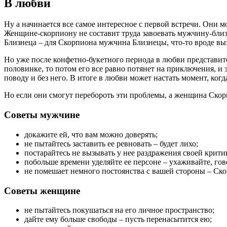
В любви
Ну а начинается все самое интересное с первой встречи. Они м
Женщине-скорпиону не составит труда завоевать мужчину-близн
Близнеца – для Скорпиона мужчина Близнецы, что-то вроде выз
Но уже после конфетно-букетного периода в любви представите
половинке, то потом его все равно потянет на приключения, и 
поводу и без него. В итоге в любви может настать момент, когд
Но если они смогут перебороть эти проблемы, а женщина Скорп
Советы мужчине
докажите ей, что вам можно доверять;
не пытайтесь заставить ее ревновать – будет лихо;
постарайтесь не вызывать у нее раздражения своей крити
побольше времени уделяйте ее персоне – ухаживайте, го
не помешает немного постоянства с вашей стороны – Ско
Советы женщине
не пытайтесь покушаться на его личное пространство;
дайте ему больше свободы – пусть перенасытится ею;