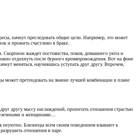
ересы, начнут преследовать общие цели. Например, это может
вок и прожить счастливо в браке.
. Скорпион жаждет постоянства, покоя, домашнего уюта и
 можно отдохнуть после бурного времяпровождения. Вот на фоне
начнут меняться, научившись уступать друг другу. Впрочем,
ецы может претендовать на звание лучшей комбинации в плане
ь друг другу массу наслаждений, пропитать отношения страстью
у мужчинами и женщинами…
м уж неуютно. Близнецы всем своим поведением взывают к
т разрушить отношения в паре.