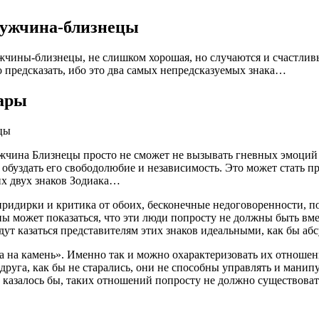
мужчина-близнецы
чины-близнецы, не слишком хорошая, но случаются и счастливы
о предсказать, ибо это два самых непредсказуемых знака…
пары
чина Близнецы просто не сможет не вызывать гневных эмоций 
 обуздать его свободолюбие и независимость. Это может стать п
их двух знаков Зодиака…
ридирки и критика от обоих, бесконечные недоговоренности, под
может показаться, что эти люди попросту не должны быть вмест
ут казаться представителям этих знаков идеальными, как бы абс
 коса на камень». Именно так и можно охарактеризовать их отн
друга, как бы не старались, они не способны управлять и манипу
 казалось бы, таких отношений попросту не должно существовать