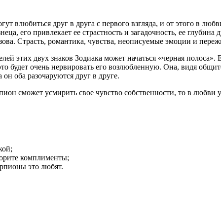
огут влюбиться друг в друга с первого взгляда, и от этого в люб
еца, его привлекает ее страстность и загадочность, ее глубина
ова. Страсть, романтика, чувства, неописуемые эмоции и пережи
лей этих двух знаков Зодиака может начаться «черная полоса». 
это будет очень нервировать его возлюбленную. Она, видя общит
а он оба разочаруются друг в друге.
ион сможет усмирить свое чувство собственности, то в любви у
кой;
ворите комплименты;
рпионы это любят.