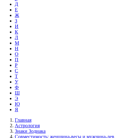
Д
Е
Ж
З
И
К
Л
М
Н
О
П
Р
С
Т
У
Ф
Ш
Э
Ю
Я
Главная
Астрология
Знаки Зодиака
Совместимость: женщина-весы и мужчина-лев