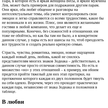
Пара, в которой есть и яркая женщина Весы, и яркий мужчина
Лев, может быть примером для подражания другим парам.
Они ярки, оба любят общение и разговоры на
интеллектуальные темы, оба умеют контролировать свои
эмоции и легко справляются со всеми трудностями, какие бы
не возникали в их жизни. Плюс, они являются желанными
гостями в любой компании, что делает их еще и
популярными. Конечно, без сложностей в отношениях им
тоже не обойтись, но как бы там ни было, а в конкретном
данном случае, у пары есть все шансы на то, чтоб преодолеть
все трудности и создать реально крепкую семью.
Страсть, чувства, романтика, эмоции, новые ощущения
каждый новый день, любовь, какой не снилось
представителям многих знаков Зодиака – действительно, в
данном случае просто отличная совместимость. Но есть и
множество «но» у этих отношений – к примеру, им обоим
придется пройти тяжелый для них этап притирки, на
протяжении которого каждая из двух половинок будет тянуть
на себя одеяло. Впрочем, через это проходит практически
каждая пара, независимо от знака Зодиака и положения в
таблице.
В любви