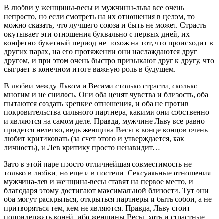
В любви у женщины-весы и мужчины-льва все очень
непросто, но если смотреть на их отношения в целом, то
можно сказать, что лучшего союза и быть не может. Страсть
окутывает эти отношения буквально с первых дней, их
конфетно-букетный период не похож на тот, что происходит в
других парах, на его протяжении они наслаждаются друг
другом, и при этом очень быстро привыкают друг к другу, что
сыграет в конечном итоге важную роль в будущем.
В любви между Львом и Весами столько страсти, сколько
многим и не снилось. Они оба ценят чувства и близость, оба
пытаются создать крепкие отношения, и оба не против
покровительства сильного партнера, какими они собственно
и являются на самом деле. Правда, мужчине Льву все равно
придется нелегко, ведь женщина Весы в конце концов очень
любит критиковать (за счет этого и утверждается, как
личность), и Лев критику просто ненавидит…
Зато в этой паре просто отличнейшая совместимость не
только в любви, но еще и в постели. Сексуальные отношения
мужчина-лев и женщина-весы ставят на первое место, и
благодаря этому достигают максимальной близости. Тут они
оба могут раскрыться, открыться партнеры и быть собой, а не
притворяться тем, кем не являются. Правда, Льву стоит
попридержать коней, ибо женщины Весы, хоть и страстные