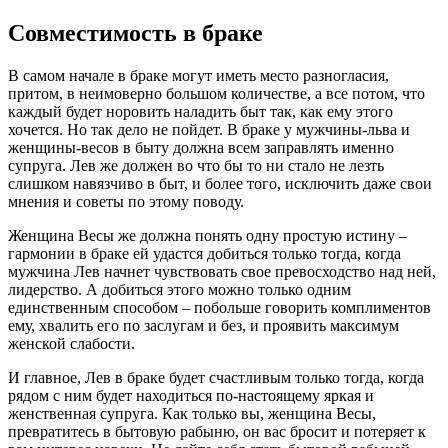
Совместимость в браке
В самом начале в браке могут иметь место разногласия,
притом, в неимоверно большом количестве, а все потом, что
каждый будет норовить наладить быт так, как ему этого
хочется. Но так дело не пойдет. В браке у мужчины-льва и
женщины-весов в быту должна всем заправлять именно
супруга. Лев же должен во что бы то ни стало не лезть
слишком навязчиво в быт, и более того, исключить даже свои
мнения и советы по этому поводу.
Женщина Весы же должна понять одну простую истину –
гармонии в браке ей удастся добиться только тогда, когда
мужчина Лев начнет чувствовать свое превосходство над ней,
лидерство. А добиться этого можно только одним
единственным способом – побольше говорить комплиментов
ему, хвалить его по заслугам и без, и проявить максимум
женской слабости.
И главное, Лев в браке будет счастливым только тогда, когда
рядом с ним будет находиться по-настоящему яркая и
женственная супруга. Как только вы, женщина Весы,
превратитесь в бытовую рабыню, он вас бросит и потеряет к