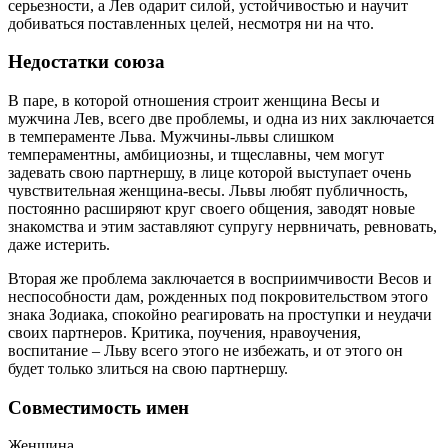
серьезности, а Лев одарит силой, устойчивостью и научит
добиваться поставленных целей, несмотря ни на что.
Недостатки союза
В паре, в которой отношения строит женщина Весы и
мужчина Лев, всего две проблемы, и одна из них заключается
в темпераменте Льва. Мужчины-львы слишком
темпераментны, амбициозны, и тщеславны, чем могут
задевать свою партнершу, в лице которой выступает очень
чувствительная женщина-весы. Львы любят публичность,
постоянно расширяют круг своего общения, заводят новые
знакомства и этим заставляют супругу нервничать, ревновать,
даже истерить.
Вторая же проблема заключается в восприимчивости Весов и
неспособности дам, рожденных под покровительством этого
знака Зодиака, спокойно реагировать на проступки и неудачи
своих партнеров. Критика, поучения, нравоучения,
воспитание – Льву всего этого не избежать, и от этого он
будет только злиться на свою партнершу.
Совместимость имен
Женщина