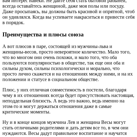
вам интерес навеки. Не дайте себя стать бытовой рабыней,
всегда оставайтесь женщиной, даже моя полы или посуду.
Даже просыпаясь, вы должны быть красивой и опрятной, чтоб
он удивлялся. Когда вы успеваете накраситься и привести себя
в порядок.
Преимущества и плюсы союза
А вот плюсов в паре, состоящей из мужчины-льва и
женщины-весов, просто невероятное количество. Мало того,
что во многом они очень похожи, и мало того, что оба
пользуются популярностью в обществе, так еще они оба и
сильны духом, сильны психологически и морально, что
просто лично скажется и на отношениях между ними, и на их
положении и статусе в социальном обществе.
Плюс, у них отличная совместимость в постели, благодаря
чему в их отношениях всегда будет присутствовать настоящая,
неподдельная близость. А ведь это важно, ведь именно на
этом-то и могут держаться отношения даже в самые
критические моменты.
Ну и в конце концов мужчина Лев и женщина Весы могут
стать отличными родителями и дать детям все то, в чем они
нуждаются. Весы дадут правильное воспитание и научатся