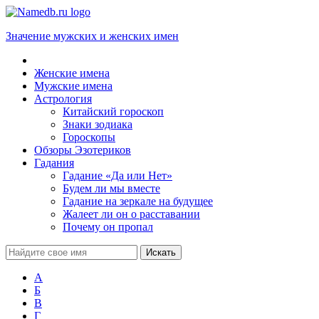
Значение мужских и женских имен
Женские имена
Мужские имена
Астрология
Китайский гороскоп
Знаки зодиака
Гороскопы
Обзоры Эзотериков
Гадания
Гадание «Да или Нет»
Будем ли мы вместе
Гадание на зеркале на будущее
Жалеет ли он о расставании
Почему он пропал
А
Б
В
Г